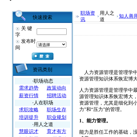
职场资
用人之
知人善
快速搜索
讯
道
关 键
字
发布时
间
资讯类别
人力资源管理是管理学
资源管理知识体系恢宏博
·职场动态
需求趋势
政策动向
人力资源管理是管理学中
薪资行情
招聘活动
源管理知识体系恢宏博大
·人在职场
资源管理，尤其是细化到小
力”和“压力”的管理。
求职攻略
职场生存
培训提升
职业规划
1、能力管理。
·用人之道
慧眼识才
育才有方
能力是胜任工作的基础，