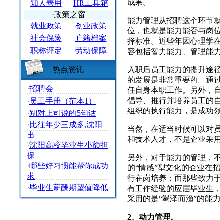
成果。
知人善用
HR工具箱
·政策之窗
能力管理从招聘这个环节
就业政策
创业政策
位，也就是能力能否与岗
社会保险
户籍档案
择标准。近些年因心理学
职称评定
劳动保障
容包括智力能力、管理能
热点资讯
入职后员工能力的提升途
的发展是非常重要的。通
·
招聘会
任自身本职工作。另外，
倡导、推行并培养员工的
·
员工手册（范本1）
组织的执行能力，是成功
·
别对上司说的5句话
·
比往年少三成多,沈阳
当然，在适当时候可以对员
出
和技术人才，不是企业采
·
沈阳高校毕业生小额担
保
另外，对于能力的管理，
·
哪些好习惯能帮你成功
的“情感”型文化的企业在
求
行在岗培养；而那些致力于
·
毕业生薪酬期望值降低
有工作经验的应届毕业生，
采用的是“竭泽而渔”的能
2、动力管理。