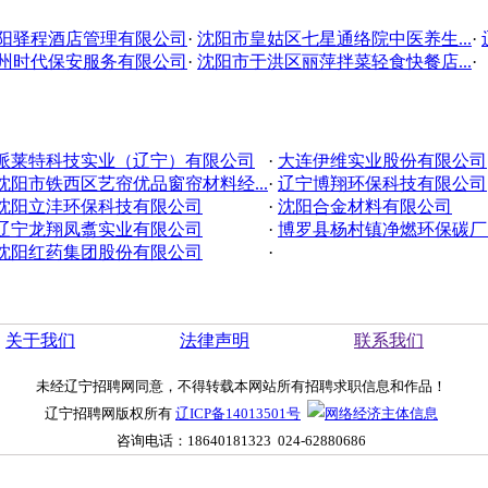
阳驿程酒店管理有限公司
·
沈阳市皇姑区七星通络院中医养生...
·
州时代保安服务有限公司
·
沈阳市于洪区丽萍拌菜轻食快餐店...
·
派莱特科技实业（辽宁）有限公司
·
大连伊维实业股份有限公司
沈阳市铁西区艺帘优品窗帘材料经...
·
辽宁博翔环保科技有限公司
沈阳立沣环保科技有限公司
·
沈阳合金材料有限公司
辽宁龙翔凤翥实业有限公司
·
博罗县杨村镇净燃环保碳厂（
沈阳红药集团股份有限公司
·
关于我们
法律声明
联系我们
未经辽宁招聘网同意，不得转载本网站所有招聘求职信息和作品！
辽宁招聘网版权所有
辽ICP备14013501号
咨询电话：
18640181323
024-62880686