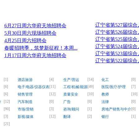
近期招聘会
辽宁省第527届综
6月27日周六华府天地招聘会
辽宁省第526届综
5月30日周六现场招聘会
辽宁省第525届综
4月25日周六招聘会
辽宁省第524届综
春暖招聘季，筑梦新征程！本周...
辽宁省第523届综
1月17日周六华府天地招聘会
辽宁省第522届综
[1]
[4]
[14]
[0]
酒店旅游
生产/营运
化工
[6]
[11]
[49]
[7]
电子/电器/仪器仪表
工程/机械/能源
医院/医疗/护理
[6]
[12]
[10]
[10]
销售管理
质量安全
教师
[12]
[0]
[0]
[0]
持
汽车制造
广告
法律
[90]
[3]
[1]
[0]
市场/营销
咨询/顾问
房地产销售与中介
[3]
[12]
[2]
[1]
影视/媒体
翻译
银行
[21]