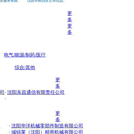
安服务有限..
沈阳市铁西区艺帘优品..
更
多
更
多
电气/能源/制药/医疗
综合/其他
更
多
司
·
沈阳东昌通信有限责任公司
·
更
多
司
·
沈阳华洋机械零部件制造有限公司
·
城锐莱（沈阳）精密机械有限公司