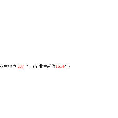
毕业生职位
337
个，(毕业生岗位
1614
个)