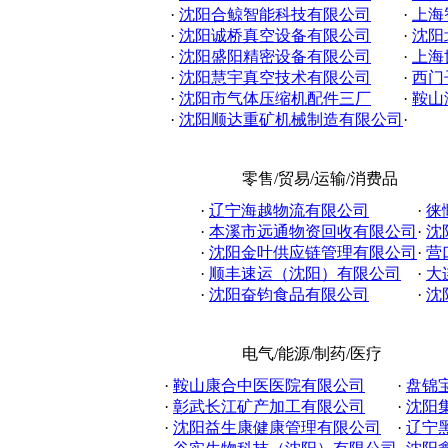
·
沈阳合鲸智能科技有限公司
·
上海
·
沈阳诚桥真空设备有限公司
·
沈阳
·
沈阳盛阳精密设备有限公司
·
上海
·
沈阳慧宇真空技术有限公司
·
西门
·
沈阳市气体压缩机配件三厂
·
鞍山
·
沈阳顺达重矿机械制造有限公司
·
零售/贸易/运输/消费品
·
辽宁海越物流有限公司
·
徕
·
本溪市远通物资回收有限公司
·
沈
·
沈阳金叶供应链管理有限公司
·
营
·
顺丰速运（沈阳）有限公司
·
大
·
沈阳奋钧食品有限公司
·
沈
电气/能源/制药/医疗
·
鞍山康合中医医院有限公司
·
盘锦
·
彰武长江矿产加工有限公司
·
沈阳集
·
沈阳益生康健康管理有限公司
·
辽宁