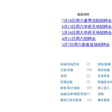
最新资讯
最新招聘
7月18日周六夏季沈阳招聘会
6月13日周六华府天地招聘会
5月16日周六华府天地招聘会
4月11日周六招聘会
3月7日周六新春首场招聘会
[3]
前端/后端开发
造纸/玻璃
[30]
行政/后勤
美容保健
[3]
管理
百货零售
[5]
交通运输
客服及支
[20]
财务/审计/税务
技工普工
[2]
金融/证券/期货/投资
采购
[12]
建筑工程与装潢
餐饮服务