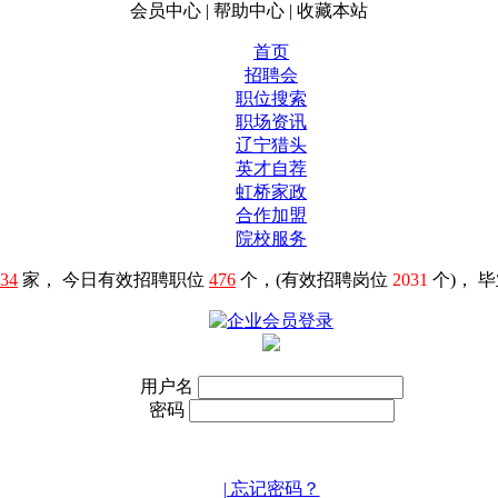
会员中心
|
帮助中心
|
收藏本站
首页
招聘会
职位搜索
职场资讯
辽宁猎头
英才自荐
虹桥家政
合作加盟
院校服务
34
家， 今日有效招聘职位
476
个，(有效招聘岗位
2031
个)， 
用户名
密码
| 忘记密码？