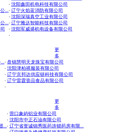
·
沈阳鑫田机电科技有限公司
...
·
辽宁火焰蓝消防有限公司
·
沈阳深瑞真空工业有限公司
...
·
辽宁雅达智能科技有限公司
公司
·
沈阳军威盛机电设备有限公司
·
更
多
..
·
盘锦慧明天龙珠宝有限公司
·
沈阳津柏祺服装有限公司
·
辽宁京邦达供应链科技有限公司
·
辽宁雷霆壹品食品有限公司
·
更
多
·
营口象屿铝业有限公司
·
沈阳市中正石油有限公司
..
·
辽宁省誉诚锦秀医药连锁药房有限...