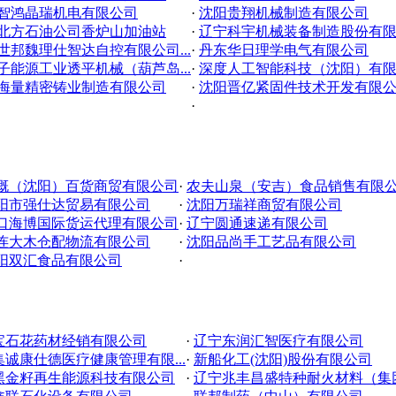
智鸿晶瑞机电有限公司
·
沈阳贵翔机械制造有限公司
北方石油公司香炉山加油站
·
辽宁科宇机械装备制造股份有限公
世邦魏理仕智达自控有限公司...
·
丹东华日理学电气有限公司
子能源工业透平机械（葫芦岛...
·
深度人工智能科技（沈阳）有限公
海量精密铸业制造有限公司
·
沈阳晋亿紧固件技术开发有限
·
慨（沈阳）百货商贸有限公司
·
农夫山泉（安吉）食品销售有限公.
阳市强仕达贸易有限公司
·
沈阳万瑞祥商贸有限公司
口海博国际货运代理有限公司
·
辽宁圆通速递有限公司
连大木仓配物流有限公司
·
沈阳品尚手工艺品有限公司
阳双汇食品有限公司
·
宝石花药材经销有限公司
·
辽宁东润汇智医疗有限公司
诚康仕德医疗健康管理有限...
·
新船化工(沈阳)股份有限公司
黑金籽再生能源科技有限公司
·
辽宁兆丰昌盛特种耐火材料（集团.