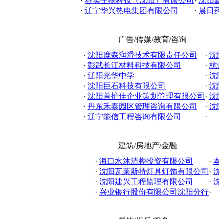
·
谷实生物科技（沈阳）有限公司
·
沈阳
·
辽宁华兴热电集团有限公司
·
晨日
广告/传媒/教育/咨询
·
沈阳鹿森润滑技术有限责任公司
·
沈
·
彰武长江材料科技有限公司
·
杭
·
辽阳光华中学
·
沈
·
沈阳巨石科技有限公司
·
沈
·
沈阳首护佳企业策划管理有限公司
·
沈
·
丹东禾泰园区管理咨询有限公司
·
沈
·
辽宁能信工程咨询有限公司
·
建筑/房地产/金融
·
海口水沐清桦投资有限公司
·
·
沈阳瓦莱斯特灯具灯饰有限公司
·
·
沈阳建兴工程监理有限公司
·
·
兴业银行股份有限公司沈阳分行
·