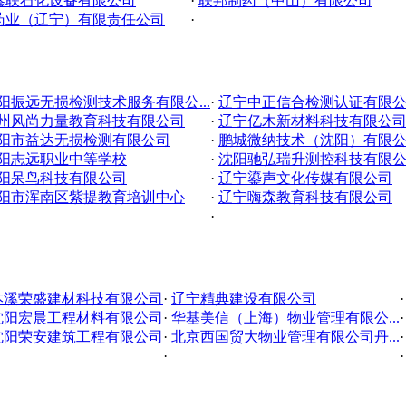
鑫联石化设备有限公司
·
联邦制药（中山）有限公司
药业（辽宁）有限责任公司
·
阳振远无损检测技术服务有限公...
·
辽宁中正信合检测认证有限
州风尚力量教育科技有限公司
·
辽宁亿木新材料科技有限公
阳市益达无损检测有限公司
·
鹏城微纳技术（沈阳）有限
阳志远职业中等学校
·
沈阳驰弘瑞升测控科技有限
阳呆鸟科技有限公司
·
辽宁鎏声文化传媒有限公司
阳市浑南区紫提教育培训中心
·
辽宁嗨森教育科技有限公司
·
本溪荣盛建材科技有限公司
·
辽宁精典建设有限公司
沈阳宏晨工程材料有限公司
·
华基美信（上海）物业管理有限公...
沈阳荣安建筑工程有限公司
·
北京西国贸大物业管理有限公司丹...
·
·