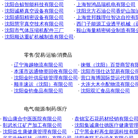
·
沈阳合鲸智能科技有限公司
·
上海智鸿晶瑞机电有限公司
·
沈阳诚桥真空设备有限公司
·
沈阳北方石油公司香炉山加
·
沈阳盛阳精密设备有限公司
·
上海世邦魏理仕智达自控有限公
·
沈阳慧宇真空技术有限公司
·
西门子能源工业透平机械（葫芦
·
沈阳市气体压缩机配件三厂
·
鞍山海量精密铸业制造有限
·
沈阳顺达重矿机械制造有限公司
·
零售/贸易/运输/消费品
·
辽宁海越物流有限公司
·
徕慨（沈阳）百货商贸有
·
本溪市远通物资回收有限公司
·
沈阳市强仕达贸易有限公
·
沈阳金叶供应链管理有限公司
·
营口海博国际货运代理有
·
顺丰速运（沈阳）有限公司
·
大连大木仓配物流有限公
·
沈阳奋钧食品有限公司
·
沈阳双汇食品有限公司
电气/能源/制药/医疗
·
鞍山康合中医医院有限公司
·
盘锦宝石花药材经销有限公
·
彰武长江矿产加工有限公司
·
沈阳集诚康仕德医疗健康管理有
·
沈阳益生康健康管理有限公司
·
辽宁黑金籽再生能源科技有