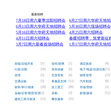
最新资讯
最新招聘
7月18日周六夏季沈阳招聘会
6月27日周六华府天地
6月13日周六华府天地招聘会
5月30日周六现场招聘会
5月16日周六华府天地招聘会
4月25日周六招聘会
4月11日周六招聘会
春暖招聘季，筑梦新征程！
3月7日周六新春首场招聘会
1月17日周六华府天地
[3]
[1]
[4]
前端/后端开发
造纸/玻璃
酒店旅游
[30]
[6]
[11]
行政/后勤
美容保健
电子/电器/仪器仪表
[3]
[6]
[12]
管理
百货零售
销售管理
[5]
[12]
[0]
交通运输
客服及支持
汽车制造
[20]
[90]
[3]
财务/审计/税务
技工普工
市场/营销
[2]
[3]
[12]
金融/证券/期货/投资
采购
影视/媒体
[12]
[21]
建筑工程与装潢
餐饮服务