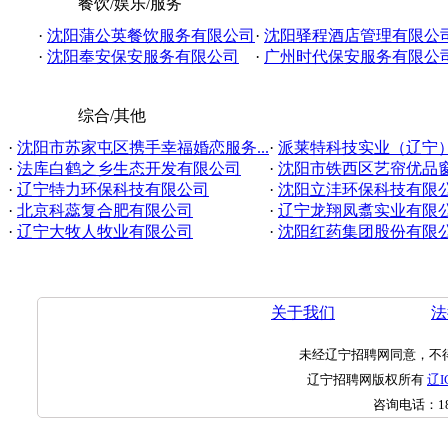
餐饮/娱乐/服务
·
沈阳蒲公英餐饮服务有限公司
·
沈阳驿程酒店管理有限公
·
沈阳奉安保安服务有限公司
·
广州时代保安服务有限公
综合/其他
·
沈阳市苏家屯区携手幸福婚恋服务...
·
派莱特科技实业（辽宁
·
法库白鹤之乡生态开发有限公司
·
沈阳市铁西区艺帘优品窗帘
·
辽宁特力环保科技有限公司
·
沈阳立沣环保科技有限
·
北京科蕊复合肥有限公司
·
辽宁龙翔凤翥实业有限
·
辽宁大牧人牧业有限公司
·
沈阳红药集团股份有限
关于我们
法
未经辽宁招聘网同意，不
辽宁招聘网版权所有
辽I
咨询电话：
1