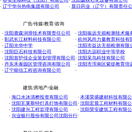
·
谷实生物科技（沈阳）有限公司
·
沈阳鑫联石化设备有限公司
·
辽宁华兴热电集团有限公司
·
晨日药业（辽宁）有限责任
广告/传媒/教育/咨询
·
沈阳鹿森润滑技术有限责任公司
·
沈阳振远无损检测技术服务有
·
彰武长江材料科技有限公司
·
杭州风尚力量教育科技有
·
辽阳光华中学
·
沈阳市益达无损检测有限
·
沈阳巨石科技有限公司
·
沈阳志远职业中等学校
·
沈阳首护佳企业策划管理有限公司
·
沈阳呆鸟科技有限公司
·
丹东禾泰园区管理咨询有限公司
·
沈阳市浑南区紫提教育培
·
辽宁能信工程咨询有限公司
·
建筑/房地产/金融
·
海口水沐清桦投资有限公司
·
本溪荣盛建材科技有限公
·
沈阳瓦莱斯特灯具灯饰有限公司
·
沈阳宏晨工程材料有限公
·
沈阳建兴工程监理有限公司
·
沈阳荣安建筑工程有限公
·
兴业银行股份有限公司沈阳分行
·